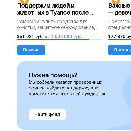
Поддержим людей и
Важные 
животных в Туапсе после
— девоч
разлива мазута
Помогаем
купить средства для
Помогаем
очистки, защитное оборудование,
специалис
лекарства, корм и предметы первой
851 021
руб.
из
1 000 000
руб.
177 870
ру
необходимости
Помочь
Помочь
Нужна помощь?
Мы собрали каталог проверенных
фондов: найдите поддержку или
помогите тем, кто в ней нуждается
Найти фонд