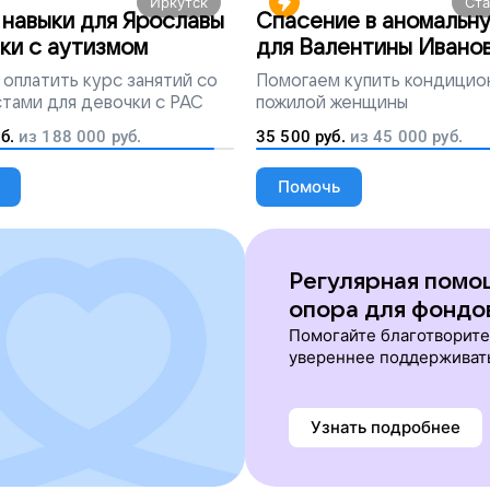
Иркутск
Ст
навыки для Ярославы
Спасение в аномальн
ки с аутизмом
для Валентины Ивано
оплатить курс занятий со
Помогаем
купить кондицио
тами для девочки с РАС
пожилой женщины
б.
из
188 000
руб.
35 500
руб.
из
45 000
руб.
Помочь
Регулярная помо
опора для фондо
Помогайте благотворит
увереннее поддерживат
Узнать подробнее