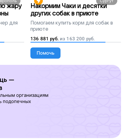
аврополь
Сургут
ую жару
Накормим Чаки и десятки
вны
других собак в приюте
нер для
Помогаем
купить корм для собак в
приюте
136 881
руб.
из
163 200
руб.
Помочь
щь —
в
ельным организациям
ь подопечных