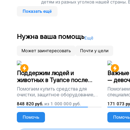
детям из разных уголков нашей страны.
руку на пульсе и готовы прийти на помо
Показать ещё
стороне!
Нужна ваша помощь
Ещё
Может заинтересовать
Почти у цели
Поддержим людей и
Важные 
животных в Туапсе после
— девоч
разлива мазута
Помогаем
купить средства для
Помогаем
очистки, защитное оборудование,
специалис
лекарства, корм и предметы первой
848 820
руб.
из
1 000 000
руб.
171 073
ру
необходимости
Помочь
Помочь