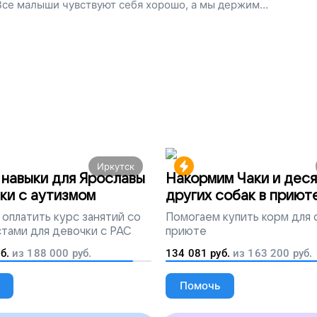
 Все малыши чувствуют себя хорошо, а мы держим
щь. Поддержите наш проект, не оставайтесь в
Иркутск
навыки для Ярославы
Накормим Чаки и деся
ки с аутизмом
других собак в приют
оплатить курс занятий со
Помогаем
купить корм для 
тами для девочки с РАС
приюте
б.
из
188 000
руб.
134 081
руб.
из
163 200
руб.
Помочь