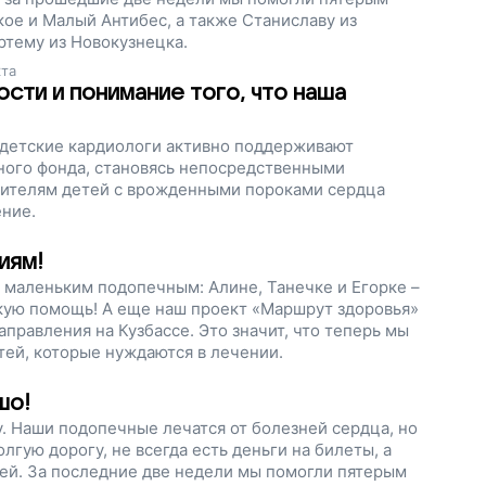
кое и Малый Антибес, а также Станиславу из
ртему из Новокузнецка.
кта
сти и понимание того, что наша
, детские кардиологи активно поддерживают
ного фонда, становясь непосредственными
дителям детей с врожденными пороками сердца
ение.
иям!
 маленьким подопечным: Алине, Танечке и Егорке –
ую помощь! А еще наш проект «Маршрут здоровья»
правления на Кузбассе. Это значит, что теперь мы
ей, которые нуждаются в лечении.
шо!
. Наши подопечные лечатся от болезней сердца, но
лгую дорогу, не всегда есть деньги на билеты, а
ей. За последние две недели мы помогли пятерым