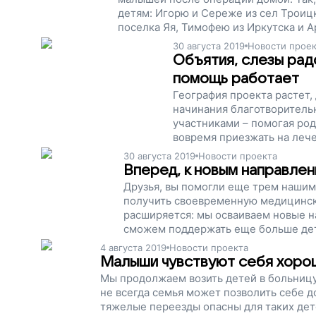
детям: Игорю и Сереже из сел Троиц
поселка Яя, Тимофею из Иркутска и А
30 августа 2019
Новости прое
Объятия, слезы радо
помощь работает
География проекта растет
начинания благотворитель
участниками – помогая ро
вовремя приезжать на леч
30 августа 2019
Новости проекта
Вперед, к новым направлен
Друзья, вы помогли еще трем нашим
получить своевременную медицинск
расширяется: мы осваиваем новые на
сможем поддержать еще больше дет
4 августа 2019
Новости проекта
Малыши чувствуют себя хоро
Мы продолжаем возить детей в больницу
не всегда семья может позволить себе до
тяжелые переезды опасны для таких дет