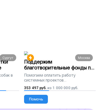
Сургут
Москва
тки
Поддержим
е
благотворительные фонды по
всей России
собак в
Помогаем
оплатить работу
системных проектов
благотворительных организаций
353 497
руб.
из
1 000 000
руб.
Помочь