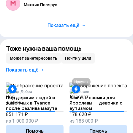
Михаил Полярус
Показать ещё
Тоже нужна ваша помощь
Может заинтересовать
Почти у цели
Показать ещё
Иркутск
Код Добра
Рассвет
Поддержим людей и
Важные навыки для
животных в Туапсе
Ярославы — девочки с
после разлива мазута
аутизмом
851 171
₽
178 620
₽
из
1 000 000
₽
из
188 000
₽
Помочь
Помочь