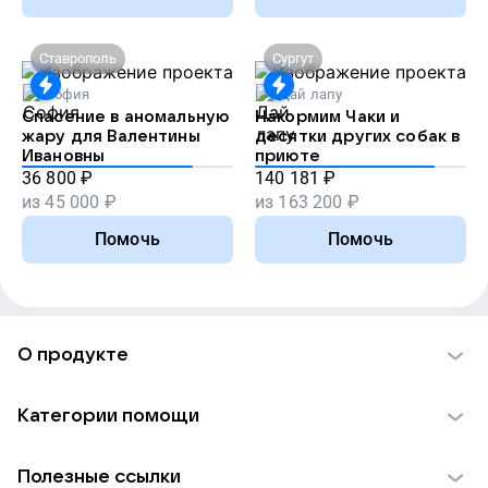
Ставрополь
Сургут
София
Дай лапу
Спасение в аномальную
Накормим Чаки и
жару для Валентины
десятки других собак в
Ивановны
приюте
36 800
₽
140 181
₽
из
45 000
₽
из
163 200
₽
Помочь
Помочь
О продукте
О проекте VK Добро
Категории помощи
Отчеты VK Добро
Детям
Использование материалов
Полезные ссылки