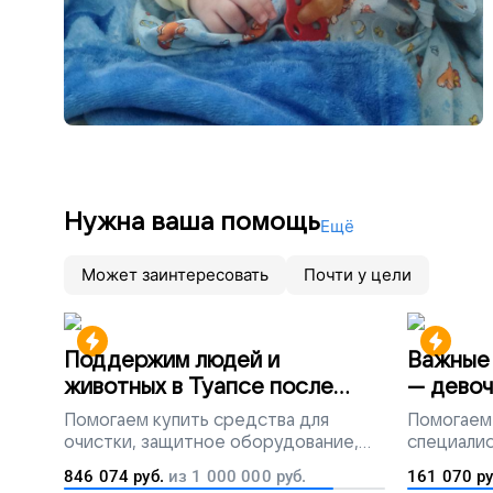
Нужна ваша помощь
Ещё
Может заинтересовать
Почти у цели
Поддержим людей и
Важные 
животных в Туапсе после
— девоч
разлива мазута
Помогаем
купить средства для
Помогаем
очистки, защитное оборудование,
специалис
лекарства, корм и предметы первой
846 074
руб.
из
1 000 000
руб.
161 070
ру
необходимости