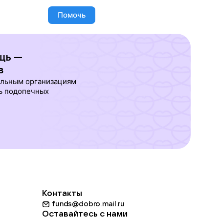
Помочь
щь —
в
ельным организациям
ь подопечных
Контакты
funds@dobro.mail.ru
Оставайтесь с нами