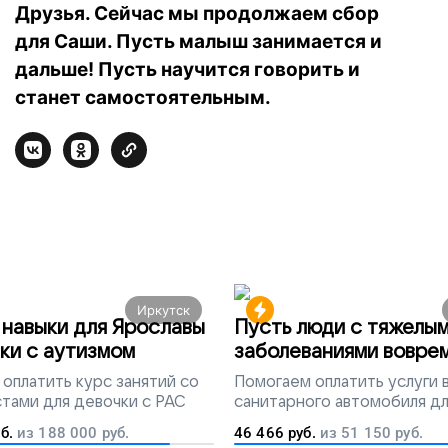
Друзья. Сейчас мы продолжаем сбор
для Саши. Пусть малыш занимается и
дальше! Пусть научится говорить и
станет самостоятельным.
Иркутск
навыки для Ярославы
Пусть люди с тяжелы
ки с аутизмом
заболеваниями вовре
попадут на лечение
оплатить курс занятий со
Помогаем
оплатить услуги
тами для девочки с РАС
санитарного автомобиля д
перевозки тяжелобольных 
б.
из
188 000
руб.
46 466
руб.
из
51 150
руб.