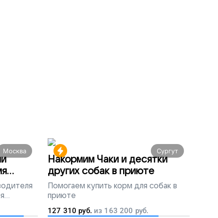
Москва
Сургут
ми
Накормим Чаки и десятки
мя
других собак в приюте
 водителя
Помогаем
купить корм для собак в
ля
приюте
людей
127 310
руб.
из
163 200
руб.