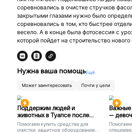
соревновались в очистке стручков фасол
закрытыми глазами нужно было определит
соревновались в том, кто быстрее отдели
весело. А в конце была фотосессия с уро
которой пойдет на строительство нового
Нужна ваша помощь
Ещё
Может заинтересовать
Почти у цели
Поддержим людей и
Важные 
животных в Туапсе после
— девоч
разлива мазута
Помогаем
купить средства для
Помогаем
очистки, защитное оборудование,
специалис