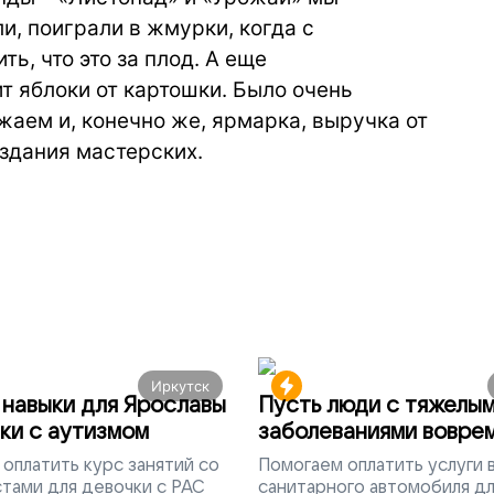
и, поиграли в жмурки, когда с
ь, что это за плод. А еще
т яблоки от картошки. Было очень
жаем и, конечно же, ярмарка, выручка от
 здания мастерских.
Иркутск
навыки для Ярославы
Пусть люди с тяжелы
ки с аутизмом
заболеваниями вовре
попадут на лечение
оплатить курс занятий со
Помогаем
оплатить услуги
тами для девочки с РАС
санитарного автомобиля д