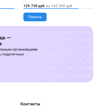
людей
129 730
руб.
из
163 200
руб.
Помочь
щь —
в
ельным организациям
ь подопечных
Контакты