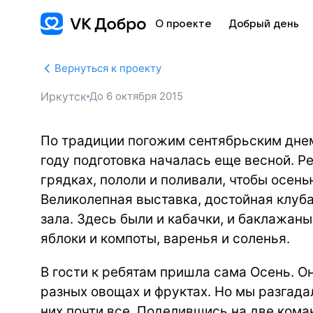
О проекте
Добрый день
Вернуться к проекту
Иркутск
До
6 октября 2015
По традиции погожим сентябрьским днем
году подготовка началась еще весной. Р
грядках, пололи и поливали, чтобы осень
Великолепная выставка, достойная клуба
зала. Здесь были и кабачки, и баклажан
яблоки и компоты, варенья и соленья.
В гости к ребятам пришла сама Осень. Он
разных овощах и фруктах. Но мы разгадал
них почти все. Поделившись на две кома