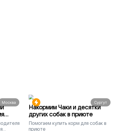
Москва
Сургут
ми
Накормим Чаки и десятки
мя
других собак в приюте
 водителя
Помогаем
купить корм для собак в
ля
приюте