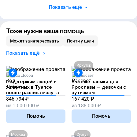
Показать ещё
Тоже нужна ваша помощь
Может заинтересовать
Почти у цели
Показать ещё
Иркутск
Код Добра
Рассвет
Поддержим людей и
Важные навыки для
животных в Туапсе
Ярославы — девочки с
после разлива мазута
аутизмом
846 794
₽
167 420
₽
из
1 000 000
₽
из
188 000
₽
Помочь
Помочь
Москва
Сургут