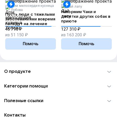
Дом милосердия кузнеца
Дай лапу
Лобова
Накормим Чаки и
Пусть люди с тяжелыми
десятки других собак в
заболеваниями вовремя
приюте
попадут на лечение
46 796
₽
127 310
₽
из
51 150
₽
из
163 200
₽
Помочь
Помочь
О продукте
О проекте VK Добро
Категории помощи
Отчеты VK Добро
Детям
Использование материалов
Полезные ссылки
Взрослым
Обратная связь
Найти фонд
Пожилым
Контакты
Для НКО