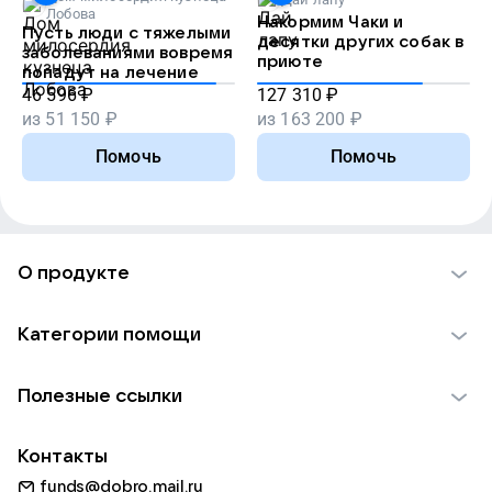
Лобова
Накормим Чаки и
Пусть люди с тяжелыми
десятки других собак в
заболеваниями вовремя
приюте
попадут на лечение
46 596
₽
127 310
₽
из
51 150
₽
из
163 200
₽
Помочь
Помочь
О продукте
О проекте VK Добро
Категории помощи
Отчеты VK Добро
Детям
Использование материалов
Полезные ссылки
Взрослым
Обратная связь
Найти фонд
Пожилым
Контакты
Для НКО
Волонтеры
Животным
funds@dobro.mail.ru