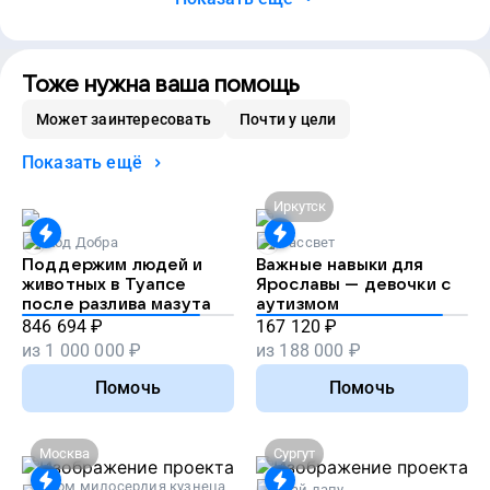
Тоже нужна ваша помощь
Может заинтересовать
Почти у цели
Показать ещё
Иркутск
Код Добра
Рассвет
Поддержим людей и
Важные навыки для
животных в Туапсе
Ярославы — девочки с
после разлива мазута
аутизмом
846 694
₽
167 120
₽
из
1 000 000
₽
из
188 000
₽
Помочь
Помочь
Москва
Сургут
Дом милосердия кузнеца
Дай лапу