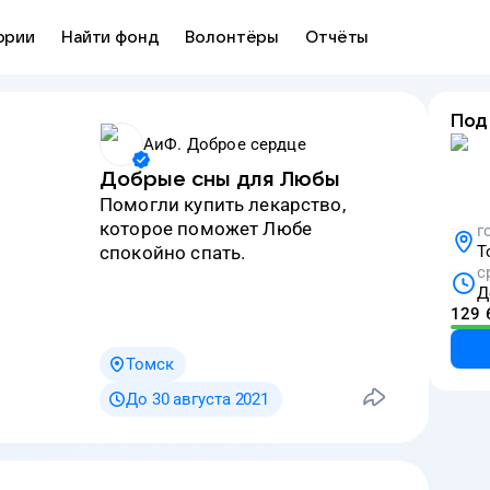
ории
Найти фонд
Волонтёры
Отчёты
Под
АиФ. Доброе сердце
Добрые сны для Любы
Помогли купить лекарство,
которое поможет Любе
г
спокойно спать.
Т
с
Д
129 
Томск
До 30 августа 2021