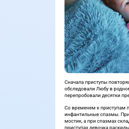
Сначала приступы повторял
обследовали Любу в родном
перепробовали десятки пре
Со временем к приступам 
инфантильные спазмы. При
мостик, а при спазмах скл
приступах девочка раскидыв