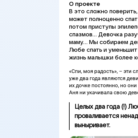
О проекте
В это сложно поверить,
может полноценно спать
потом приступы эпилепс
спазмов… Девочка разуч
маму… Мы собираем ден
Любе спать и уменьшит
жизнь малышки более 
«Спи, моя радость», – эти 
уже два года являются де
их дочке постоянно, но они
Аня ни укачивала свою дев
Целых два года (!) Лю
проваливается ненадо
выныривает.