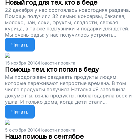
Новый год для тех, кто в беде
22 декабря у нас состоялась новогодняя раздача.
Помощь получили 32 семьи: консервы, бакалея,
молоко, чай, соки, фрукты, сладости, свежая
курица, а также подгузники и подарки для детей.
Мы очень рады: у нас получилось устроить
настоящий праздник для семей, которые
Читать
переживают непростые времена. И все благодаря
вашей помощи. Сейчас мы продолжаем собирать
деньги: Новый год пройдет, начнутся будни, нужно
15 ноября 2018
Новости проекта
будет на что-то жить в следующем месяце.
Помощь тем, кто попал в беду
Поддержите наш проект!
Мы продолжаем раздавать продукты людям,
которые переживают непростые времена. В том
числе продукты получила Наталья:«Я заполнила
документы, взяла продукты, поблагодарила всех и
ушла. И только дома, когда дети стали
вытаскивать всё из пакетов, я поразилась, как
Читать
много всего нам дали: овощи, мясо, молочные
продукты. Меня переполнило чувство
благодарности». Сейчас мы собираем деньги,
5 октября 2018
Новости проекта
чтобы такие раздачи не прекращались. Помогите
Наша помощь в сентябре