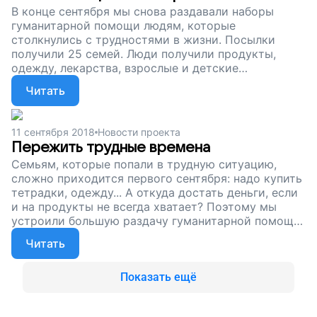
семьям справиться с трудностями, поддержите
В конце сентября мы снова раздавали наборы
наш проект!
гуманитарной помощи людям, которые
столкнулись с трудностями в жизни. Посылки
получили 25 семей. Люди получили продукты,
одежду, лекарства, взрослые и детские
подгузники и многое другое. Теперь они
Читать
продержаться еще минимум месяц. Октябрь
только начался, а мы уже начинаем готовиться к
следующей раздаче. Вы можете помочь семьям,
11 сентября 2018
Новости проекта
которые попали в беду, остались без денег, без
Пережить трудные времена
работы, пережить непростые времена.
Семьям, которые попали в трудную ситуацию,
Поддержите наш проект!
сложно приходится первого сентября: надо купить
тетрадки, одежду... А откуда достать деньги, если
и на продукты не всегда хватает? Поэтому мы
устроили большую раздачу гуманитарной помощи.
Благодаря вам, семьи получили продукты и все,
Читать
что нужно для школы. Теперь у школьников есть
тетрадки и не надо стеснятся одноклассников, а
на столе вечером стоит теплый ужин. Но
Показать ещё
следующая раздача уже 29 сентября, и семьи
ждут поддержки. Помогите им пережить трудные