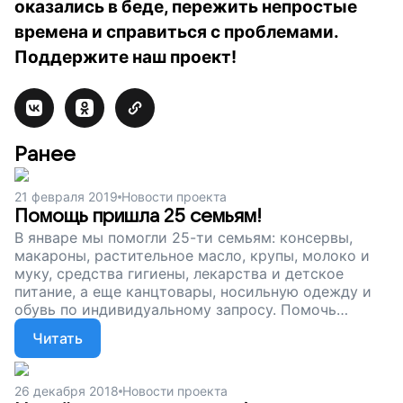
оказались в беде, пережить непростые
времена и справиться с проблемами.
Поддержите наш проект!
Ранее
21 февраля 2019
Новости проекта
Помощь пришла 25 семьям!
В январе мы помогли 25-ти семьям: консервы,
макароны, растительное масло, крупы, молоко и
муку, средства гигиены, лекарства и детское
питание, а еще канцтовары, носильную одежду и
обувь по индивидуальному запросу. Помочь
семьям, которые переживают непростые времена
Читать
может каждый – на каждую раздачу нам нужны
деньги, чтобы собрать необходимый набор.
Поддержите наш проект!
26 декабря 2018
Новости проекта