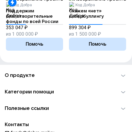
Код Добра
Код Добра
Поддержим
Скажем «нет»
благотворительные
кибербуллингу
фонды по всей России
353 047
₽
899 304
₽
из
1 000 000
₽
из
1 500 000
₽
Помочь
Помочь
О продукте
О проекте VK Добро
Категории помощи
Отчеты VK Добро
Детям
Использование материалов
Полезные ссылки
Взрослым
Обратная связь
Найти фонд
Пожилым
Контакты
Для НКО
Волонтеры
Животным