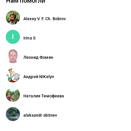
Нам помогли
Alexey V. F. Ch. Bobrov
Irina S
Леонид Фомин
Андрей NiKelyn
Наталия Тимофеева
aleksandr sbitnev