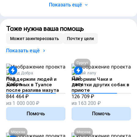
Показать ещё
Тоже нужна ваша помощь
Может заинтересовать
Почти у цели
Показать ещё
Сургут
Код Добра
Дай лапу
Поддержим людей и
Накормим Чаки и
животных в Туапсе
десятки других собак в
после разлива мазута
приюте
844 464
₽
126 709
₽
из
1 000 000
₽
из
163 200
₽
Помочь
Помочь
Москва
Москва