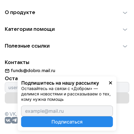
О продукте
О проекте VK Добро
Категории помощи
Отчеты VK Добро
Детям
Использование материалов
Полезные ссылки
Взрослым
Обратная связь
Найти фонд
Пожилым
Контакты
Для НКО
Волонтеры
Животным
funds@dobro.mail.ru
Партнерам
Добрый день
Оставайтесь с нами
Природе
Подпишитесь на нашу рассылку
Истории
Оставайтесь на связи с «Добром» — 
Культуре
делимся новостями и рассказываем о тех, 
Автоплатежи
Подписаться на рассылку
Фондам
кому нужна помощь
© VK,
2026
г. Все права защищены.
Подписаться