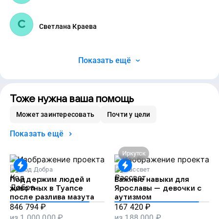
Светлана Краева
Показать ещё
Тоже нужна ваша помощь
Может заинтересовать
Почти у цели
Показать ещё
Иркутск
Код Добра
Рассвет
Поддержим людей и
Важные навыки для
животных в Туапсе
Ярославы — девочки с
после разлива мазута
аутизмом
846 794
₽
167 420
₽
из
1 000 000
₽
из
188 000
₽