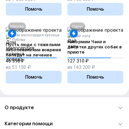
Помочь
Помочь
Москва
Сургут
Дом милосердия кузнеца
Дай лапу
Лобова
Накормим Чаки и
Пусть люди с тяжелыми
десятки других собак в
заболеваниями вовремя
приюте
попадут на лечение
46 596
₽
127 310
₽
из
51 150
₽
из
163 200
₽
Помочь
Помочь
О продукте
О проекте VK Добро
Категории помощи
Отчеты VK Добро