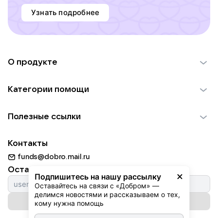
Узнать подробнее
О продукте
О проекте VK Добро
Категории помощи
Отчеты VK Добро
Детям
Использование материалов
Полезные ссылки
Взрослым
Обратная связь
Найти фонд
Пожилым
Контакты
Для НКО
Волонтеры
Животным
funds@dobro.mail.ru
Партнерам
Добрый день
Оставайтесь с нами
Природе
Подпишитесь на нашу рассылку
Истории
Оставайтесь на связи с «Добром» — 
Культуре
делимся новостями и рассказываем о тех, 
Автоплатежи
Подписаться на рассылку
Фондам
кому нужна помощь