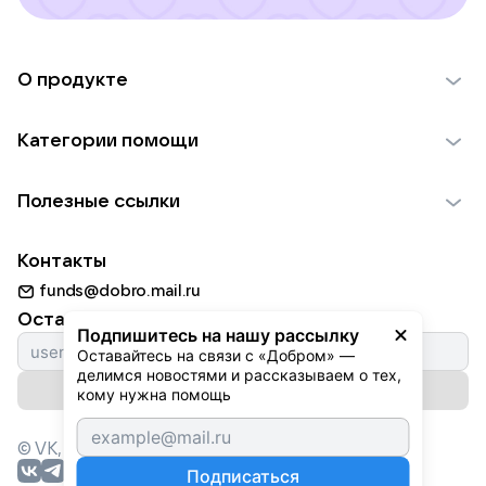
О продукте
О проекте VK Добро
Категории помощи
Отчеты VK Добро
Детям
Использование материалов
Полезные ссылки
Взрослым
Обратная связь
Найти фонд
Пожилым
Контакты
Для НКО
Волонтеры
Животным
funds@dobro.mail.ru
Партнерам
Добрый день
Оставайтесь с нами
Природе
Подпишитесь на нашу рассылку
Истории
Оставайтесь на связи с «Добром» — 
Культуре
делимся новостями и рассказываем о тех, 
Автоплатежи
Подписаться на рассылку
Фондам
кому нужна помощь
© VK,
2026
г. Все права защищены.
Подписаться