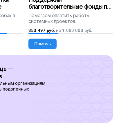
тки
Поддержим
е
благотворительные фонды по
всей России
собак в
Помогаем
оплатить работу
системных проектов
благотворительных организаций
353 497
руб.
из
1 000 000
руб.
Помочь
щь —
в
ельным организациям
ь подопечных