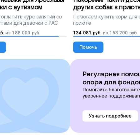
навыки для Ярославы
Накормим Чаки и деся
ки с аутизмом
других собак в приют
оплатить курс занятий со
Помогаем
купить корм для 
тами для девочки с РАС
приюте
б.
из
188 000
руб.
134 081
руб.
из
163 200
руб.
Помочь
Регулярная помо
опора для фондо
Помогайте благотворит
увереннее поддерживат
Узнать подробнее