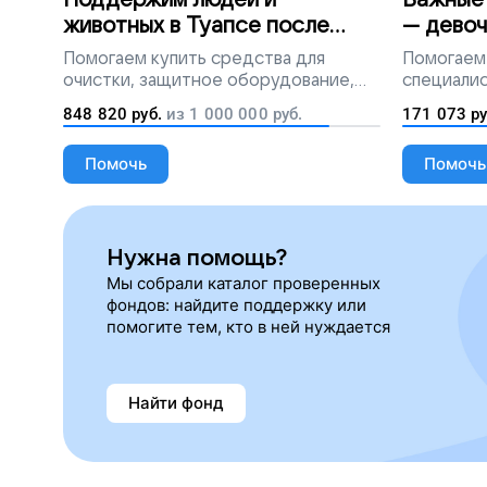
Поддержим людей и
Важные 
животных в Туапсе после
— девоч
разлива мазута
Помогаем
купить средства для
Помогаем
очистки, защитное оборудование,
специалис
лекарства, корм и предметы первой
848 820
руб.
из
1 000 000
руб.
171 073
ру
необходимости
Помочь
Помочь
Нужна помощь?
Мы собрали каталог проверенных
фондов: найдите поддержку или
помогите тем, кто в ней нуждается
Найти фонд