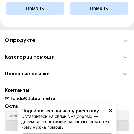
Помочь
Помочь
О продукте
О проекте VK Добро
Категории помощи
Отчеты VK Добро
Детям
Использование материалов
Полезные ссылки
Взрослым
Обратная связь
Найти фонд
Пожилым
Контакты
Для НКО
Волонтеры
Животным
funds@dobro.mail.ru
Партнерам
Добрый день
Оставайтесь с нами
Природе
Подпишитесь на нашу рассылку
Истории
Оставайтесь на связи с «Добром» — 
Культуре
делимся новостями и рассказываем о тех, 
Автоплатежи
Подписаться на рассылку
Фондам
кому нужна помощь