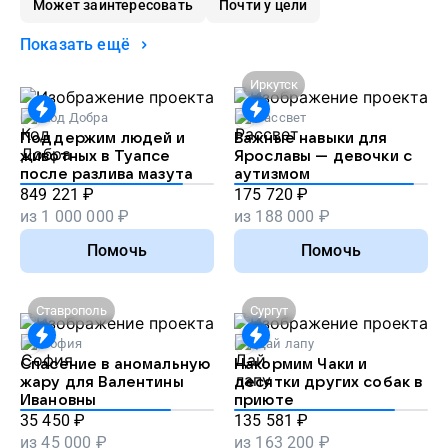
Может заинтересовать
Почти у цели
Показать ещё
Иркутск
Код Добра
Рассвет
Поддержим людей и
Важные навыки для
животных в Туапсе
Ярославы — девочки с
после разлива мазута
аутизмом
849 221
₽
175 720
₽
из
1 000 000
₽
из
188 000
₽
Помочь
Помочь
Ставрополь
Сургут
София
Дай лапу
Спасение в аномальную
Накормим Чаки и
жару для Валентины
десятки других собак в
Ивановны
приюте
35 450
₽
135 581
₽
из
45 000
₽
из
163 200
₽