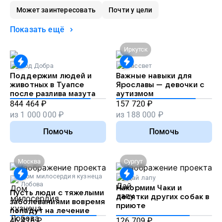
Может заинтересовать
Почти у цели
Показать ещё
Иркутск
Код Добра
Рассвет
Поддержим людей и
Важные навыки для
животных в Туапсе
Ярославы — девочки с
после разлива мазута
аутизмом
844 464
₽
157 720
₽
из
1 000 000
₽
из
188 000
₽
Помочь
Помочь
Москва
Сургут
Дом милосердия кузнеца
Дай лапу
Лобова
Накормим Чаки и
Пусть люди с тяжелыми
десятки других собак в
заболеваниями вовремя
приюте
попадут на лечение
46 416
₽
126 709
₽