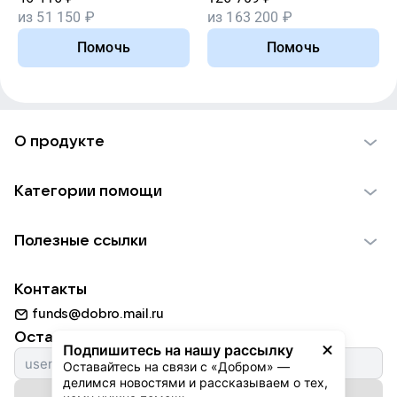
из
51 150
₽
из
163 200
₽
Помочь
Помочь
О продукте
О проекте VK Добро
Категории помощи
Отчеты VK Добро
Детям
Использование материалов
Полезные ссылки
Взрослым
Обратная связь
Найти фонд
Пожилым
Контакты
Для НКО
Волонтеры
Животным
funds@dobro.mail.ru
Партнерам
Добрый день
Оставайтесь с нами
Природе
Подпишитесь на нашу рассылку
Истории
Оставайтесь на связи с «Добром» — 
Культуре
делимся новостями и рассказываем о тех, 
Автоплатежи
Подписаться на рассылку
Фондам