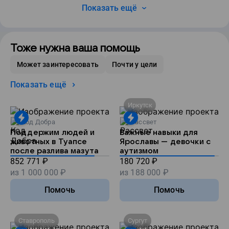
Показать ещё
Тоже нужна ваша помощь
Может заинтересовать
Почти у цели
Показать ещё
Иркутск
Код Добра
Рассвет
Поддержим людей и
Важные навыки для
животных в Туапсе
Ярославы — девочки с
после разлива мазута
аутизмом
852 771
₽
180 720
₽
из
1 000 000
₽
из
188 000
₽
Помочь
Помочь
Ставрополь
Сургут