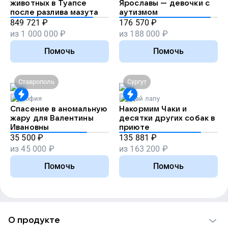
животных в Туапсе
Ярославы — девочки с
после разлива мазута
аутизмом
849 721
₽
176 570
₽
из
1 000 000
₽
из
188 000
₽
Помочь
Помочь
Ставрополь
Сургут
София
Дай лапу
Спасение в аномальную
Накормим Чаки и
жару для Валентины
десятки других собак в
Ивановны
приюте
35 500
₽
135 881
₽
из
45 000
₽
из
163 200
₽
Помочь
Помочь
О продукте