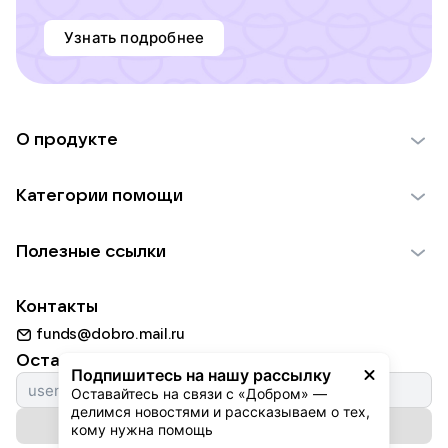
Узнать подробнее
О продукте
О проекте VK Добро
Категории помощи
Отчеты VK Добро
Детям
Использование материалов
Полезные ссылки
Взрослым
Обратная связь
Найти фонд
Пожилым
Контакты
Для НКО
Волонтеры
Животным
funds@dobro.mail.ru
Партнерам
Добрый день
Оставайтесь с нами
Природе
Подпишитесь на нашу рассылку
Истории
Оставайтесь на связи с «Добром» — 
Культуре
делимся новостями и рассказываем о тех, 
Автоплатежи
Подписаться на рассылку
Фондам
кому нужна помощь