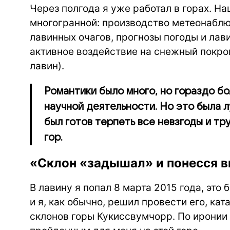
Через полгода я уже работал в горах. Н
многогранной: производство метеонаблю
лавинных очагов, прогнозы погоды и лав
активное воздействие на снежный покро
лавин).
Романтики было много, но гораздо б
научной деятельности. Но это была л
был готов терпеть все невзгоды и тр
гор.
«Склон «задышал» и понесся вн
В лавину я попал 8 марта 2015 года, эт
и я, как обычно, решил провести его, кат
склонов горы Кукиссвумчорр. По иронии