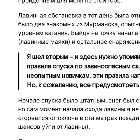
пройденным для меня на этой горе.
Лавинная обстановка в тот день была от
было два знакомых из Мурманска, опытн
уровнем катания. Выйдя на точку начала
(лавинные маяки) и остальное снаряжени
Я шел вторым – и здесь нужно упомян
правила спуска по лавиноопасным скл
неопытным новичкам, эти правила нап
Но, к сожалению, все предусмотрет
Начало спуска было штатным, снег был с
но сам момент начала схода лавины я не
оторвался от склона в ста метрах позади
шансов уйти от лавины).