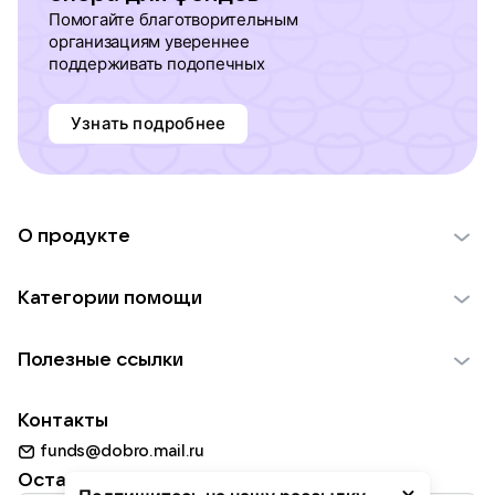
Помогайте благотворительным
организациям увереннее
поддерживать подопечных
Узнать подробнее
О продукте
О проекте VK Добро
Категории помощи
Отчеты VK Добро
Детям
Использование материалов
Полезные ссылки
Взрослым
Обратная связь
Найти фонд
Пожилым
Контакты
Для НКО
Волонтеры
Животным
funds@dobro.mail.ru
Партнерам
Добрый день
Оставайтесь с нами
Природе