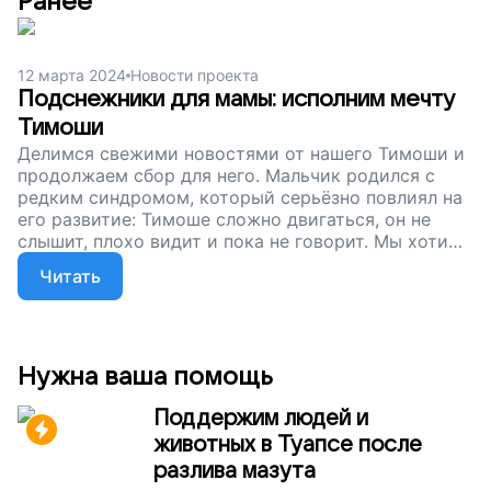
Ранее
12 марта 2024
Новости проекта
Подснежники для мамы: исполним мечту
Тимоши
Делимся свежими новостями от нашего Тимоши и
продолжаем сбор для него. Мальчик родился с
редким синдромом, который серьёзно повлиял на
его развитие: Тимоше сложно двигаться, он не
слышит, плохо видит и пока не говорит. Мы хотим
подарить активному любознательному парню
Читать
коляску. Пусть Тимоша почувствует себя
свободнее!
Нужна ваша помощь
Поддержим людей и
животных в Туапсе после
разлива мазута