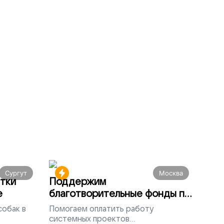
Сургут
Москва
тки
Поддержим
е
благотворительные фонды по
всей России
собак в
Помогаем
оплатить работу
системных проектов