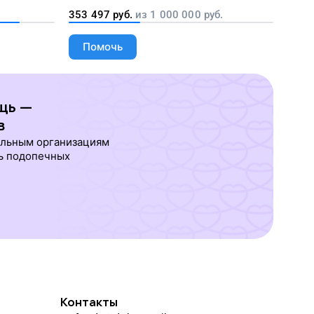
благотворительных организаций
353 497
руб.
из
1 000 000
руб.
Помочь
щь —
в
ельным организациям
ь подопечных
Контакты