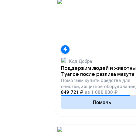
Код Добра
Поддержим людей и животны
Туапсе после разлива мазута
Помогаем
купить средства для
очистки, защитное оборудование
849 721
₽
из
1 000 000
₽
лекарства, корм и предметы пер
необходимости
Помочь