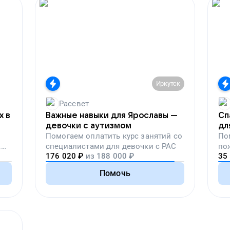
Иркутск
Рассвет
х в
Важные навыки для Ярославы —
Сп
девочки с аутизмом
дл
Помогаем
оплатить курс занятий со
По
,
специалистами для девочки с РАС
по
176 020
₽
из
188 000
₽
35
вой
Помочь