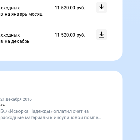
асходных
11 520.00
руб.
в на январь месяц
асходных
11 520.00
руб.
в на декабрь
21 декабря 2016
«
»
БФ «Искорка Надежды» оплатил счет на
расходные материалы к инсулиновой помпе
для Егорки! Теперь здоровью мальчика еще
целый месяц ничего не угрожает. Спасибо
пользователям Добра Mail.Ru!