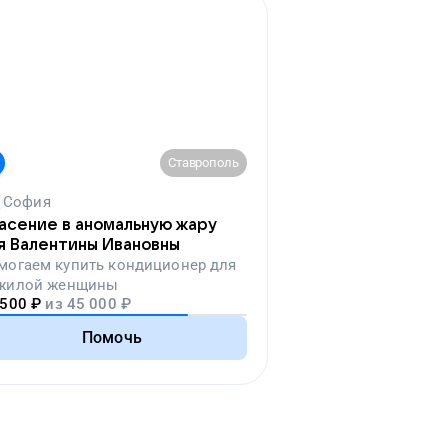
Ставрополь
София
асение в аномальную жару
я Валентины Ивановны
могаем
купить кондиционер для
жилой женщины
 500
₽
из
45 000
₽
Помочь