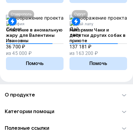
Ставрополь
Сургут
София
Дай лапу
Спасение в аномальную
Накормим Чаки и
жару для Валентины
десятки других собак в
Ивановны
приюте
36 700
₽
137 181
₽
из
45 000
₽
из
163 200
₽
Помочь
Помочь
О продукте
О проекте VK Добро
Категории помощи
Отчеты VK Добро
Детям
Использование материалов
Полезные ссылки
Взрослым