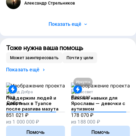
Александр Стрельников
Показать ещё
Тоже нужна ваша помощь
Может заинтересовать
Почти у цели
Показать ещё
Иркутск
Код Добра
Рассвет
Поддержим людей и
Важные навыки для
животных в Туапсе
Ярославы — девочки с
после разлива мазута
аутизмом
851 021
₽
178 070
₽
из
1 000 000
₽
из
188 000
₽
Помочь
Помочь