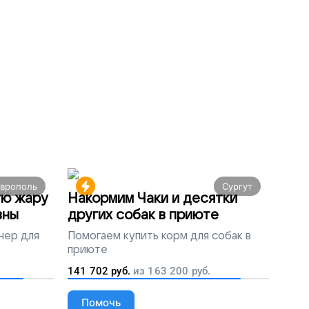
аврополь
Сургут
ую жару
Накормим Чаки и десятки
вны
других собак в приюте
нер для
Помогаем
купить корм для собак в
приюте
141 702
руб.
из
163 200
руб.
Помочь