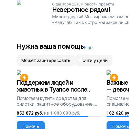
6 декабря 2018
Новости проекта
Неверотное рядом!
Милые друзья! Мы выражаем вам ог
«Радуга!» Так быстро мы закрыли с
Нужна ваша помощь
Ещё
Может заинтересовать
Почти у цели
Поддержим людей и
Важные 
животных в Туапсе после
— девоч
разлива мазута
Помогаем
купить средства для
Помогаем
очистки, защитное оборудование,
специалис
лекарства, корм и предметы первой
852 872
руб.
из
1 000 000
руб.
182 620
ру
необходимости
Помочь
Помочь