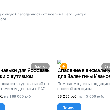
ромную благодарность от всего нашего центра
бор!
Иркутск
Ст
навыки для Ярославы
Спасение в аномальн
ки с аутизмом
для Валентины Ивано
оплатить курс занятий со
Помогаем
купить кондицио
тами для девочки с РАС
пожилой женщины
б.
из
188 000
руб.
38 280
руб.
из
45 000
руб.
Помочь