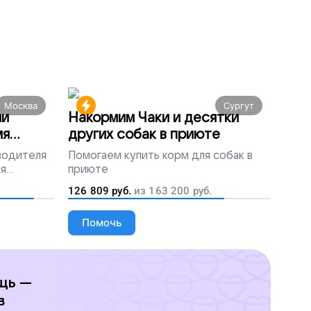
Москва
Сургут
ми
Накормим Чаки и десятки
мя
других собак в приюте
 водителя
Помогаем
купить корм для собак в
ля
приюте
людей
126 809
руб.
из
163 200
руб.
Помочь
щь —
в