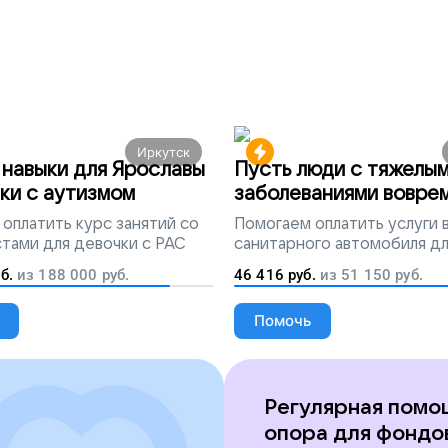
Иркутск
навыки для Ярославы
Пусть люди с тяжелы
ки с аутизмом
заболеваниями вовре
попадут на лечение
оплатить курс занятий со
Помогаем
оплатить услуги
тами для девочки с РАС
санитарного автомобиля д
перевозки тяжелобольных 
б.
из
188 000
руб.
46 416
руб.
из
51 150
руб.
Помочь
Регулярная помо
опора для фондо