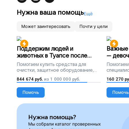
Нужна ваша помощь
Ещё
Может заинтересовать
Почти у цели
Поддержим людей и
Важные 
животных в Туапсе после
— девоч
разлива мазута
Помогаем
купить средства для
Помогаем
очистки, защитное оборудование,
специалис
лекарства, корм и предметы первой
844 674
руб.
из
1 000 000
руб.
160 270
ру
необходимости
Помочь
Помочь
Нужна помощь?
Мы собрали каталог проверенных