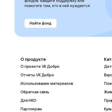
фондов: найдите поддержку или
помогите тем, кто в ней нуждается
Найти фонд
О продукте
Кат
О проекте VK Добро
Дет
Отчеты VK Добро
Взр
Использование материалов
Пож
Обратная связь
Жив
Для НКО
При
Партнерам
Кул