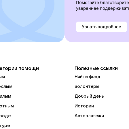
Помогайте благотворит
увереннее поддерживат
Узнать подробнее
егории помощи
Полезные ссылки
ям
Найти фонд
ослым
Волонтеры
илым
Добрый день
отным
Истории
роде
Автоплатежи
ьтуре