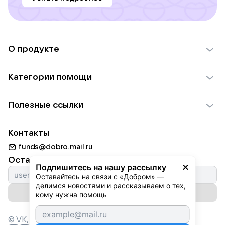
О продукте
О проекте VK Добро
Категории помощи
Отчеты VK Добро
Детям
Использование материалов
Полезные ссылки
Взрослым
Обратная связь
Найти фонд
Пожилым
Контакты
Для НКО
Волонтеры
Животным
funds@dobro.mail.ru
Партнерам
Добрый день
Оставайтесь с нами
Природе
Подпишитесь на нашу рассылку
Истории
Оставайтесь на связи с «Добром» — 
Культуре
делимся новостями и рассказываем о тех, 
Автоплатежи
Подписаться на рассылку
Фондам
кому нужна помощь
© VK,
2026
г. Все права защищены.