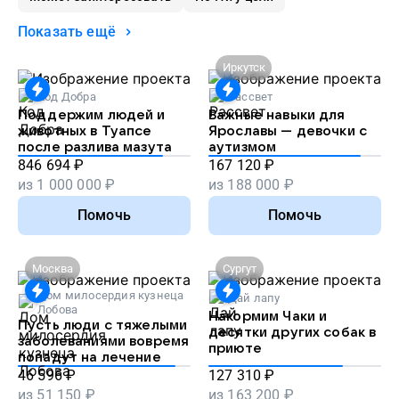
Показать ещё
Иркутск
Код Добра
Рассвет
Поддержим людей и
Важные навыки для
животных в Туапсе
Ярославы — девочки с
после разлива мазута
аутизмом
846 694
₽
167 120
₽
из
1 000 000
₽
из
188 000
₽
Помочь
Помочь
Москва
Сургут
Дом милосердия кузнеца
Дай лапу
Лобова
Накормим Чаки и
Пусть люди с тяжелыми
десятки других собак в
заболеваниями вовремя
приюте
попадут на лечение
46 596
₽
127 310
₽
из
51 150
₽
из
163 200
₽