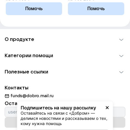
Помочь
Помочь
О продукте
О проекте VK Добро
Категории помощи
Отчеты VK Добро
Детям
Использование материалов
Полезные ссылки
Взрослым
Обратная связь
Найти фонд
Пожилым
Контакты
Для НКО
Волонтеры
Животным
funds@dobro.mail.ru
Партнерам
Добрый день
Оставайтесь с нами
Природе
Подпишитесь на нашу рассылку
Истории
Оставайтесь на связи с «Добром» — 
Культуре
делимся новостями и рассказываем о тех, 
Автоплатежи
Подписаться на рассылку
Фондам
кому нужна помощь