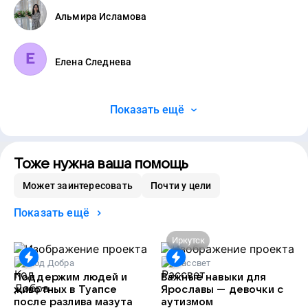
Альмира Исламова
Елена Следнева
Показать ещё
Тоже нужна ваша помощь
Может заинтересовать
Почти у цели
Показать ещё
Иркутск
Код Добра
Рассвет
Поддержим людей и
Важные навыки для
животных в Туапсе
Ярославы — девочки с
после разлива мазута
аутизмом