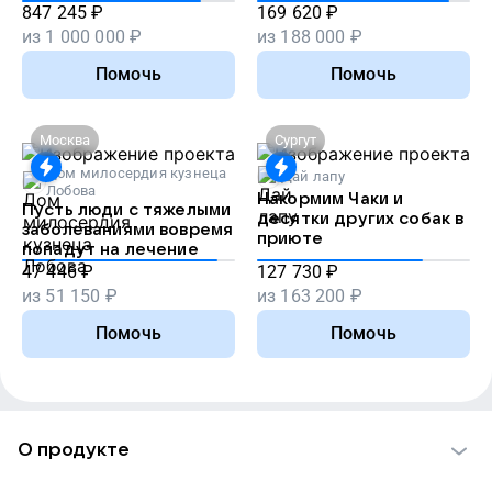
847 245
₽
169 620
₽
из
1 000 000
₽
из
188 000
₽
Помочь
Помочь
Москва
Сургут
Дом милосердия кузнеца
Дай лапу
Лобова
Накормим Чаки и
Пусть люди с тяжелыми
десятки других собак в
заболеваниями вовремя
приюте
попадут на лечение
47 446
₽
127 730
₽
из
51 150
₽
из
163 200
₽
Помочь
Помочь
О продукте