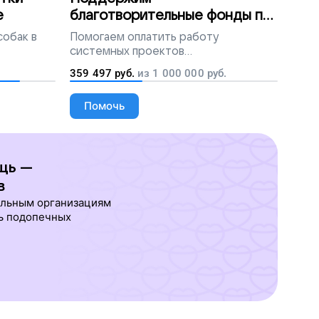
е
благотворительные фонды по
всей России
собак в
Помогаем
оплатить работу
системных проектов
благотворительных организаций
359 497
руб.
из
1 000 000
руб.
Помочь
щь —
в
ельным организациям
ь подопечных