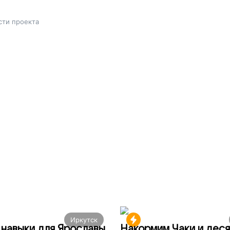
сти проекта
Иркутск
навыки для Ярославы
Накормим Чаки и деся