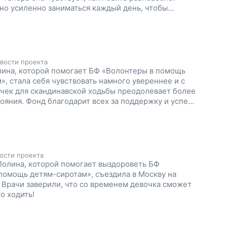
но усиленно заниматься каждый день, чтобы
ять дольше и уверенней. И тогда Поля сделает еще
оей мечте ходить! Давайте поддержим Полю!
вости проекта
ина, которой помогает БФ «Волонтеры в помощь
», стала себя чувствовать намного увереннее и с
ек для скандинавской ходьбы преодолевает более
ояния. Фонд благодарит всех за поддержку и успехи
ости проекта
олина, которой помогает выздороветь БФ
помощь детям-сиротам», съездила в Москву на
 Врачи заверили, что со временем девочка сможет
о ходить!