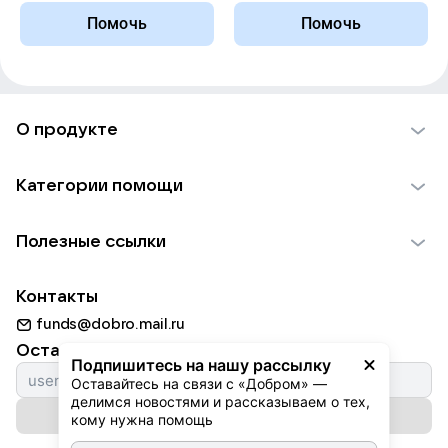
Помочь
Помочь
О продукте
О проекте VK Добро
Категории помощи
Отчеты VK Добро
Детям
Использование материалов
Полезные ссылки
Взрослым
Обратная связь
Найти фонд
Пожилым
Контакты
Для НКО
Волонтеры
Животным
funds@dobro.mail.ru
Партнерам
Добрый день
Оставайтесь с нами
Природе
Подпишитесь на нашу рассылку
Истории
Оставайтесь на связи с «Добром» — 
Культуре
делимся новостями и рассказываем о тех, 
Автоплатежи
Подписаться на рассылку
Фондам
кому нужна помощь