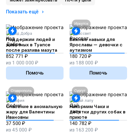
Может заинтересовать
Почти у цели
Показать ещё
Иркутск
Код Добра
Рассвет
Поддержим людей и
Важные навыки для
животных в Туапсе
Ярославы — девочки с
после разлива мазута
аутизмом
852 771
₽
180 720
₽
из
1 000 000
₽
из
188 000
₽
Помочь
Помочь
Ставрополь
Сургут
София
Дай лапу
Спасение в аномальную
Накормим Чаки и
жару для Валентины
десятки других собак в
Ивановны
приюте
37 500
₽
140 782
₽
из
45 000
₽
из
163 200
₽