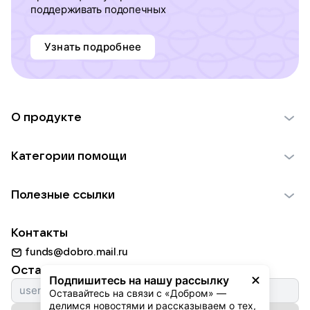
поддерживать подопечных
Узнать подробнее
О продукте
О проекте VK Добро
Категории помощи
Отчеты VK Добро
Детям
Использование материалов
Полезные ссылки
Взрослым
Обратная связь
Найти фонд
Пожилым
Контакты
Для НКО
Волонтеры
Животным
funds@dobro.mail.ru
Партнерам
Добрый день
Оставайтесь с нами
Природе
Подпишитесь на нашу рассылку
Истории
Оставайтесь на связи с «Добром» — 
Культуре
делимся новостями и рассказываем о тех, 