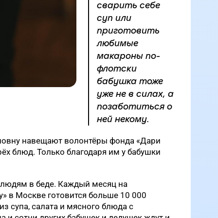
сварить себе
суп или
приготовить
любимые
макароны по-
флотски
бабушка тоже
уже не в силах, а
позаботиться о
ней некому.
овну навещают волонтёры фонда «Дари
трёх блюд. Только благодаря им у бабушки
 людям в беде. Каждый месяц на
у» в Москве готовится больше 10 000
из супа, салата и мясного блюда с
 и сотни других бабушек и дедушек ждут и