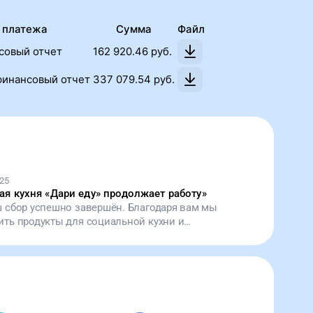
 платежа
Сумма
Файл
совый отчет
162 920.46
руб.
инансовый отчет
337 079.54
руб.
25
я кухня «Дари еду» продолжает работу
»
ш сбор успешно завершён. Благодаря вам мы
ить продукты для социальной кухни и
ь тысячи порций горячей еды. Спасибо за