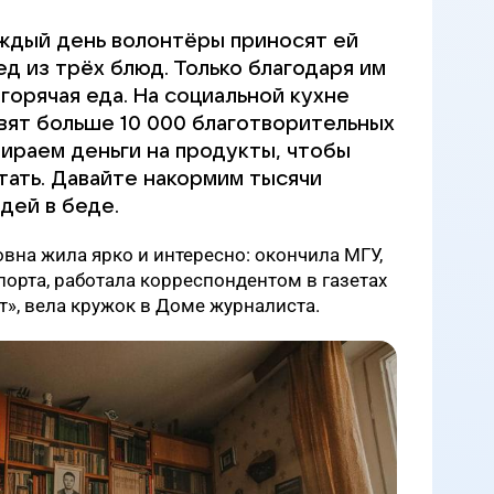
аждый день волонтёры приносят ей
д из трёх блюд. Только благодаря им
 горячая еда. На социальной кухне
вят больше 10 000 благотворительных
бираем деньги на продукты, чтобы
тать. Давайте накормим тысячи
дей в беде.
на жила ярко и интересно: окончила МГУ,
порта, работала корреспондентом в газетах
т», вела кружок в Доме журналиста.