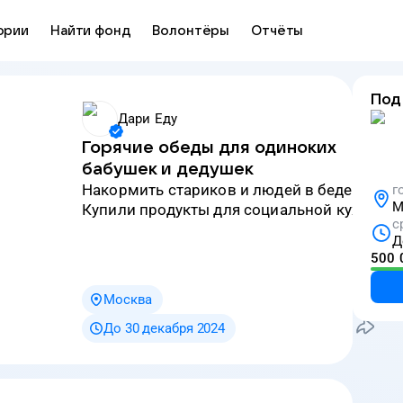
ории
Найти фонд
Волонтёры
Отчёты
Под
Дари Еду
Горячие обеды для одиноких
бабушек и дедушек
накормить стариков и людей в беде.
г
М
Купили продукты для социальной кухни.
с
Д
500 
Москва
До 30 декабря 2024