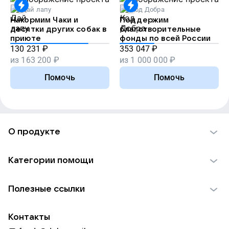
Дай лапу
Код Добра
Накормим Чаки и
Поддержим
десятки других собак в
благотворительные
приюте
фонды по всей России
130 231
₽
353 047
₽
из
163 200
₽
из
1 000 000
₽
Помочь
Помочь
О продукте
О проекте VK Добро
Категории помощи
Отчеты VK Добро
Детям
Использование материалов
Полезные ссылки
Взрослым
Обратная связь
Найти фонд
Пожилым
Контакты
Для НКО
Волонтеры