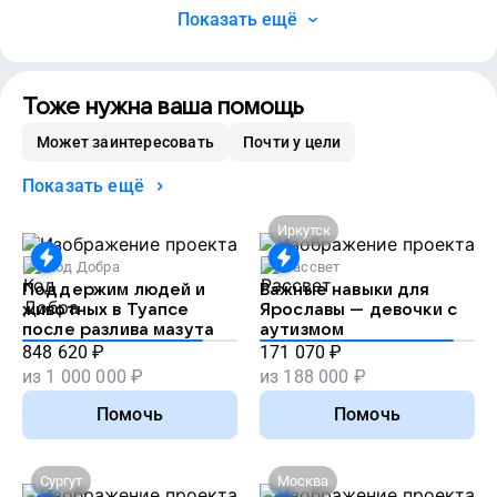
Показать ещё
Тоже нужна ваша помощь
Может заинтересовать
Почти у цели
Показать ещё
Иркутск
Код Добра
Рассвет
Поддержим людей и
Важные навыки для
животных в Туапсе
Ярославы — девочки с
после разлива мазута
аутизмом
848 620
₽
171 070
₽
из
1 000 000
₽
из
188 000
₽
Помочь
Помочь
Сургут
Москва