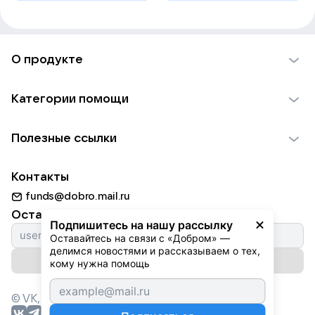
О продукте
О проекте VK Добро
Категории помощи
Отчеты VK Добро
Детям
Использование материалов
Полезные ссылки
Взрослым
Обратная связь
Найти фонд
Пожилым
Контакты
Для НКО
Волонтеры
Животным
funds@dobro.mail.ru
Партнерам
Добрый день
Оставайтесь с нами
Природе
Подпишитесь на нашу рассылку
Истории
Оставайтесь на связи с «Добром» — 
Культуре
делимся новостями и рассказываем о тех, 
Автоплатежи
Подписаться на рассылку
Фондам
кому нужна помощь
© VK,
2026
г. Все права защищены.