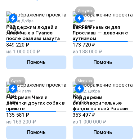
Иркутск
Код Добра
Рассвет
Поддержим людей и
Важные навыки для
животных в Туапсе
Ярославы — девочки с
после разлива мазута
аутизмом
849 220
₽
173 720
₽
из
1 000 000
₽
из
188 000
₽
Помочь
Помочь
Сургут
Москва
Дай лапу
Код Добра
Накормим Чаки и
Поддержим
десятки других собак в
благотворительные
приюте
фонды по всей России
135 581
₽
353 497
₽
из
163 200
₽
из
1 000 000
₽
Помочь
Помочь