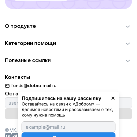
О продукте
О проекте VK Добро
Категории помощи
Отчеты VK Добро
Детям
Использование материалов
Полезные ссылки
Взрослым
Обратная связь
Найти фонд
Пожилым
Контакты
Для НКО
Волонтеры
Животным
funds@dobro.mail.ru
Партнерам
Добрый день
Оставайтесь с нами
Природе
Подпишитесь на нашу рассылку
Истории
Оставайтесь на связи с «Добром» — 
Культуре
делимся новостями и рассказываем о тех, 
Автоплатежи
Подписаться на рассылку
Фондам
кому нужна помощь
© VK,
2026
г. Все права защищены.