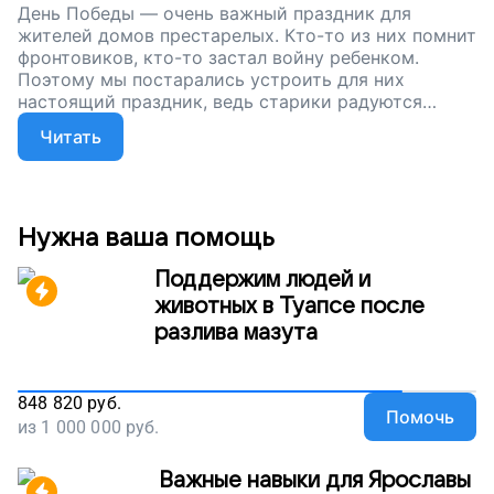
День Победы — очень важный праздник для
жителей домов престарелых. Кто-то из них помнит
фронтовиков, кто-то застал войну ребенком.
Поэтому мы постарались устроить для них
настоящий праздник, ведь старики радуются
каждому посещению. И мы нужны им каждый
Читать
день, а не только в праздник. Сейчас мы собираем
деньги, чтобы сделать их жизнь чуть легче и
удобней — купить удобные кровати для домов
престарелых. Помогите одиноким старикам,
поддержите наш проект!
Нужна ваша помощь
Поддержим людей и
животных в Туапсе после
разлива мазута
848 820
руб.
Помочь
из
1 000 000
руб.
Важные навыки для Ярославы