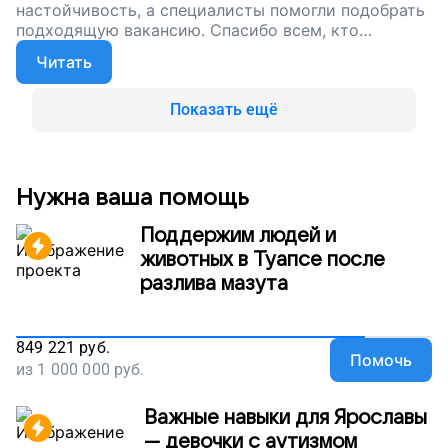
настойчивость, а специалисты помогли подобрать
подходящую вакансию. Спасибо всем, кто
поддерживает наш проект — вместе мы даем
Читать
людям шанс на достойную работу
Показать ещё
Нужна ваша помощь
Поддержим людей и
животных в Туапсе после
разлива мазута
849 221
руб.
Помочь
из
1 000 000
руб.
Важные навыки для Ярославы
— девочки с аутизмом