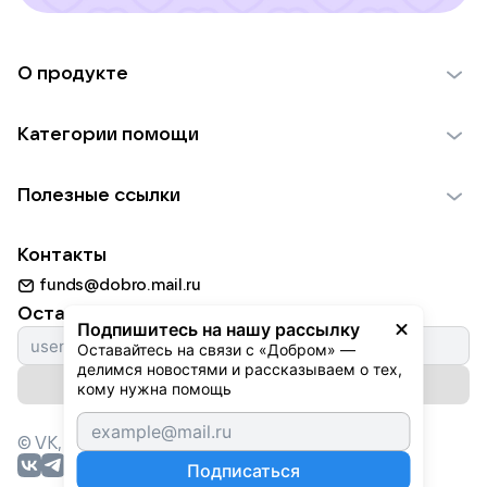
О продукте
О проекте VK Добро
Категории помощи
Отчеты VK Добро
Детям
Использование материалов
Полезные ссылки
Взрослым
Обратная связь
Найти фонд
Пожилым
Контакты
Для НКО
Волонтеры
Животным
funds@dobro.mail.ru
Партнерам
Добрый день
Оставайтесь с нами
Природе
Подпишитесь на нашу рассылку
Истории
Оставайтесь на связи с «Добром» — 
Культуре
делимся новостями и рассказываем о тех, 
Автоплатежи
Подписаться на рассылку
Фондам
кому нужна помощь
© VK,
2026
г. Все права защищены.
Подписаться