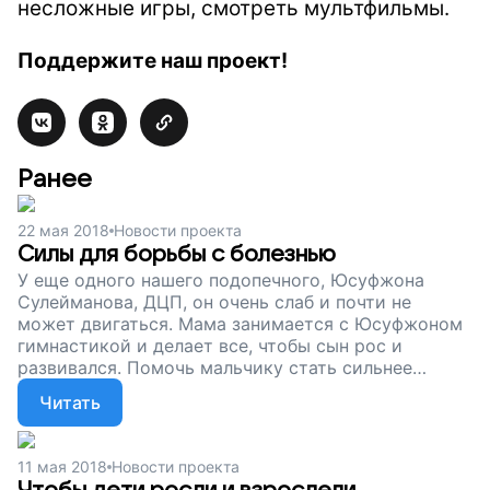
несложные игры, смотреть мультфильмы.
Поддержите наш проект!
Ранее
22 мая 2018
Новости проекта
Силы для борьбы с болезнью
У еще одного нашего подопечного, Юсуфжона
Сулейманова, ДЦП, он очень слаб и почти не
может двигаться. Мама занимается с Юсуфжоном
гимнастикой и делает все, чтобы сын рос и
развивался. Помочь мальчику стать сильнее
может специальное питание — обычная пища ему
Читать
не подходит. Помогите Юсуфжону постепенно
двигаться вперед и делать свои небольшие, но
очень важные открытия, поддержите наш проект!
11 мая 2018
Новости проекта