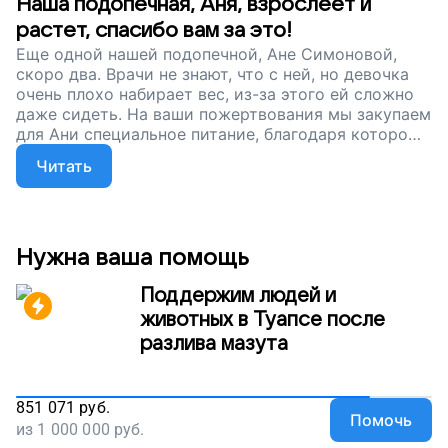
Наша подопечная, Аня, взрослеет и
растет, спасибо вам за это!
Еще одной нашей подопечной, Ане Симоновой,
скоро два. Врачи не знают, что с ней, но девочка
очень плохо набирает вес, из-за этого ей сложно
даже сидеть. На ваши пожертвования мы закупаем
для Ани специальное питание, благодаря которому
она может играть, гладить своего кота Куки и
Читать
смеяться. Сейчас мы продолжаем собирать
деньги, чтобы обеспечить других наших
подопечных специальным питанием. Помогите
детям расти, улыбаться и громко хлопать в
ладоши, поддержите наш проект.
Нужна ваша помощь
Поддержим людей и
животных в Туапсе после
разлива мазута
851 071
руб.
Помочь
из
1 000 000
руб.