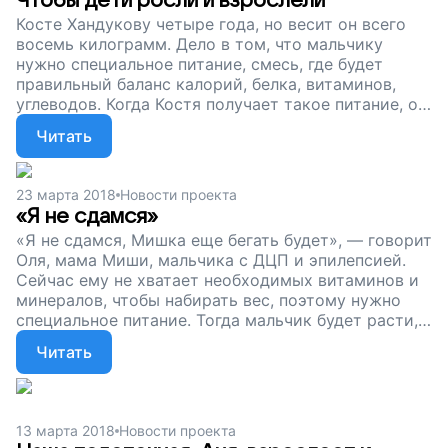
Чтобы дети росли и взрослели
Косте Хандукову четыре года, но весит он всего
восемь килограмм. Дело в том, что мальчику
нужно специальное питание, смесь, где будет
правильный баланс калорий, белка, витаминов,
углеводов. Когда Костя получает такое питание, он
набирает вес по килограмму в месяц. Но стоят
Читать
такие смеси очень дорого,и его семья не может
себе их позволить. Помогите Косте расти и
становиться сильнее, поддержите наш проект!
23 марта 2018
Новости проекта
«Я не сдамся»
«Я не сдамся, Мишка еще бегать будет», — говорит
Оля, мама Миши, мальчика с ДЦП и эпилепсией.
Сейчас ему не хватает необходимых витаминов и
минералов, чтобы набирать вес, поэтому нужно
специальное питание. Тогда мальчик будет расти,
становиться сильнее и возвращать себе все то,
Читать
что отняла болезнь. Помогите Мише и его маме
жить, мечтать и идти к цели, поддержите наш
проект!
13 марта 2018
Новости проекта