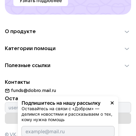
Узнать подробнее
О продукте
О проекте VK Добро
Категории помощи
Отчеты VK Добро
Детям
Использование материалов
Полезные ссылки
Взрослым
Обратная связь
Найти фонд
Пожилым
Контакты
Для НКО
Волонтеры
Животным
funds@dobro.mail.ru
Партнерам
Добрый день
Оставайтесь с нами
Природе
Подпишитесь на нашу рассылку
Истории
Оставайтесь на связи с «Добром» — 
Культуре
делимся новостями и рассказываем о тех, 
Автоплатежи
Подписаться на рассылку
Фондам
кому нужна помощь
© VK,
2026
г. Все права защищены.