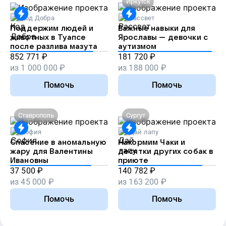
Иркутск
Код Добра
Рассвет
Поддержим людей и
Важные навыки для
животных в Туапсе
Ярославы — девочки с
после разлива мазута
аутизмом
852 771
₽
181 720
₽
из
1 000 000
₽
из
188 000
₽
Помочь
Помочь
Ставрополь
Сургут
София
Дай лапу
Спасение в аномальную
Накормим Чаки и
жару для Валентины
десятки других собак в
Ивановны
приюте
37 500
₽
140 782
₽
из
45 000
₽
из
163 200
₽
Помочь
Помочь