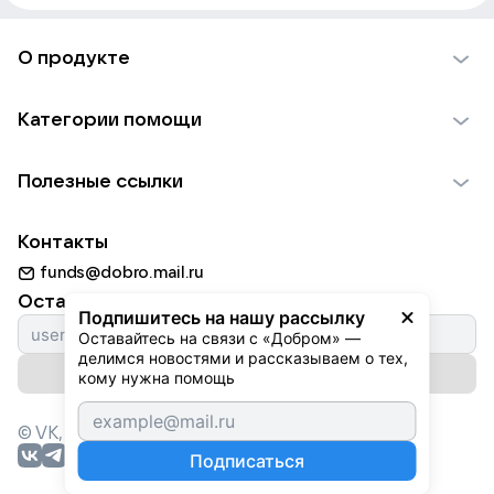
О продукте
О проекте VK Добро
Категории помощи
Отчеты VK Добро
Детям
Использование материалов
Полезные ссылки
Взрослым
Обратная связь
Найти фонд
Пожилым
Контакты
Для НКО
Волонтеры
Животным
funds@dobro.mail.ru
Партнерам
Добрый день
Оставайтесь с нами
Природе
Подпишитесь на нашу рассылку
Истории
Оставайтесь на связи с «Добром» — 
Культуре
делимся новостями и рассказываем о тех, 
Автоплатежи
Подписаться на рассылку
Фондам
кому нужна помощь
© VK,
2026
г. Все права защищены.
Подписаться