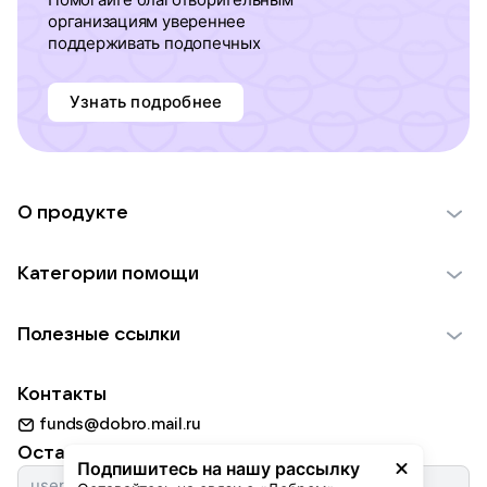
организациям увереннее
поддерживать подопечных
Узнать подробнее
О продукте
О проекте VK Добро
Категории помощи
Отчеты VK Добро
Детям
Использование материалов
Полезные ссылки
Взрослым
Обратная связь
Найти фонд
Пожилым
Контакты
Для НКО
Волонтеры
Животным
funds@dobro.mail.ru
Партнерам
Добрый день
Оставайтесь с нами
Природе
Подпишитесь на нашу рассылку
Истории