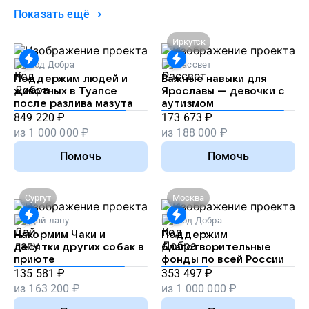
Показать ещё
Иркутск
Код Добра
Рассвет
Поддержим людей и
Важные навыки для
животных в Туапсе
Ярославы — девочки с
после разлива мазута
аутизмом
849 220
₽
173 673
₽
из
1 000 000
₽
из
188 000
₽
Помочь
Помочь
Сургут
Москва
Дай лапу
Код Добра
Накормим Чаки и
Поддержим
десятки других собак в
благотворительные
приюте
фонды по всей России
135 581
₽
353 497
₽
из
163 200
₽
из
1 000 000
₽