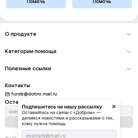
Помочь
Помочь
О продукте
О проекте VK Добро
Категории помощи
Отчеты VK Добро
Детям
Использование материалов
Полезные ссылки
Взрослым
Обратная связь
Найти фонд
Пожилым
Контакты
Для НКО
Волонтеры
Животным
funds@dobro.mail.ru
Партнерам
Добрый день
Оставайтесь с нами
Природе
Подпишитесь на нашу рассылку
Истории
Оставайтесь на связи с «Добром» — 
Культуре
делимся новостями и рассказываем о тех, 
Автоплатежи
Подписаться на рассылку
Фондам
кому нужна помощь