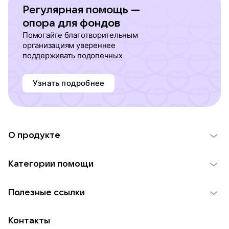
Регулярная помощь —
опора для фондов
Помогайте благотворительным
организациям увереннее
поддерживать подопечных
Узнать подробнее
О продукте
О проекте VK Добро
Категории помощи
Отчеты VK Добро
Детям
Использование материалов
Полезные ссылки
Взрослым
Обратная связь
Найти фонд
Пожилым
Контакты
Для НКО