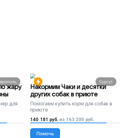
аврополь
Сургут
ую жару
Накормим Чаки и десятки
вны
других собак в приюте
нер для
Помогаем
купить корм для собак в
приюте
140 181
руб.
из
163 200
руб.
Помочь