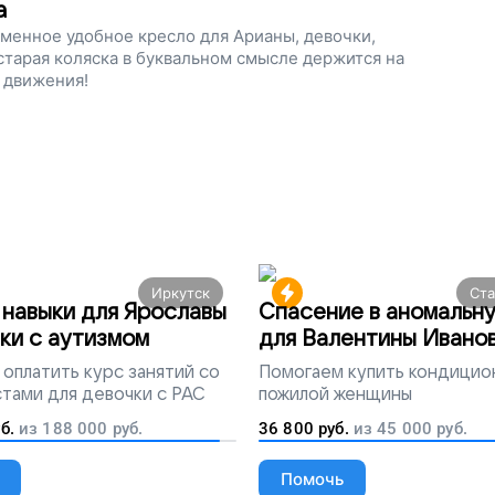
а
менное удобное кресло для Арианы, девочки,
 старая коляска в буквальном смысле держится на
 движения!
Иркутск
Ст
навыки для Ярославы
Спасение в аномальн
ки с аутизмом
для Валентины Ивано
оплатить курс занятий со
Помогаем
купить кондицио
тами для девочки с РАС
пожилой женщины
б.
из
188 000
руб.
36 800
руб.
из
45 000
руб.
Помочь