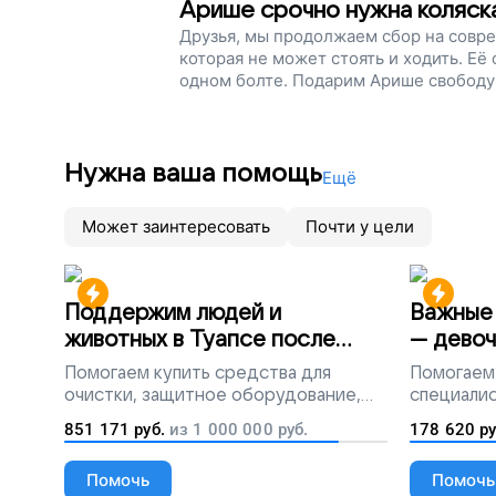
Арише срочно нужна коляск
Друзья, мы продолжаем сбор на совре
которая не может стоять и ходить. Её
одном болте. Подарим Арише свободу
Нужна ваша помощь
Ещё
Может заинтересовать
Почти у цели
Поддержим людей и
Важные 
животных в Туапсе после
— девоч
разлива мазута
Помогаем
купить средства для
Помогаем
очистки, защитное оборудование,
специалис
лекарства, корм и предметы первой
851 171
руб.
из
1 000 000
руб.
178 620
ру
необходимости
Помочь
Помочь