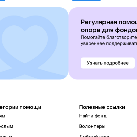
Регулярная помо
опора для фондо
Помогайте благотворит
увереннее поддерживат
Узнать подробнее
егории помощи
Полезные ссылки
ям
Найти фонд
ослым
Волонтеры
илым
Добрый день