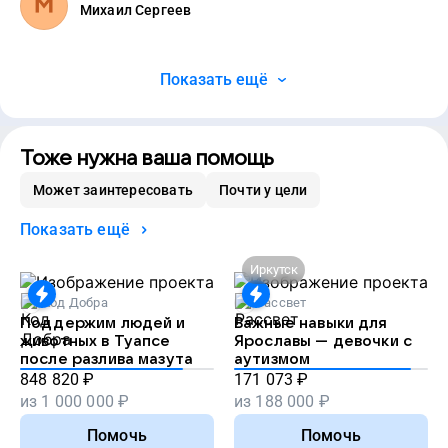
Михаил Сергеев
Показать ещё
Тоже нужна ваша помощь
Может заинтересовать
Почти у цели
Показать ещё
Иркутск
Код Добра
Рассвет
Поддержим людей и
Важные навыки для
животных в Туапсе
Ярославы — девочки с
после разлива мазута
аутизмом
848 820
₽
171 073
₽
из
1 000 000
₽
из
188 000
₽
Помочь
Помочь