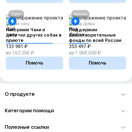
Сургут
Москва
Дай лапу
Код Добра
Накормим Чаки и
Поддержим
десятки других собак в
благотворительные
приюте
фонды по всей России
133 981
₽
353 497
₽
из
163 200
₽
из
1 000 000
₽
Помочь
Помочь
О продукте
О проекте VK Добро
Категории помощи
Отчеты VK Добро
Детям
Использование материалов
Полезные ссылки
Взрослым