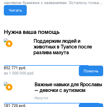
наклеили бумажки с названиями. Осталось только
начать занятия. Помогите нашим подопечным
Читать
заговорить, поддержите наш проект!
Нужна ваша помощь
Поддержим людей и
животных в Туапсе после
разлива мазута
852 771
руб.
Помочь
из
1 000 000
руб.
Важные навыки для Ярославы
— девочки с аутизмом
Иркутск
181 720
руб.