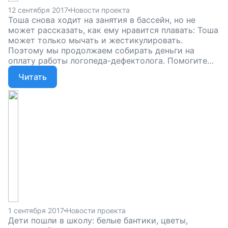
12 сентября 2017
Новости проекта
Тоша снова ходит на занятия в бассейн, но не
может рассказать, как ему нравится плавать: Тоша
может только мычать и жестикулировать.
Поэтому мы продолжаем собирать деньги на
оплату работы логопеда-дефектолога. Помогите
нашим детям заговорить, научиться изъясняться,
Читать
говорить, что им нравится, а что — нет, помогите
нам понять их, поддержите наш проект!.
1 сентября 2017
Новости проекта
Дети пошли в школу: белые бантики, цветы,