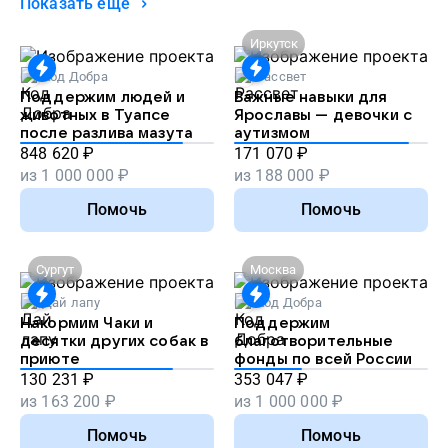
Показать ещё
Иркутск
Код Добра
Рассвет
Поддержим людей и
Важные навыки для
животных в Туапсе
Ярославы — девочки с
после разлива мазута
аутизмом
848 620
₽
171 070
₽
из
1 000 000
₽
из
188 000
₽
Помочь
Помочь
Сургут
Москва
Дай лапу
Код Добра
Накормим Чаки и
Поддержим
десятки других собак в
благотворительные
приюте
фонды по всей России
130 231
₽
353 047
₽
из
163 200
₽
из
1 000 000
₽
Помочь
Помочь