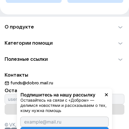
О продукте
О проекте VK Добро
Категории помощи
Отчеты VK Добро
Детям
Использование материалов
Полезные ссылки
Взрослым
Обратная связь
Найти фонд
Пожилым
Контакты
Для НКО
Волонтеры
Животным
funds@dobro.mail.ru
Партнерам
Добрый день
Оставайтесь с нами
Природе
Подпишитесь на нашу рассылку
Истории
Оставайтесь на связи с «Добром» — 
Культуре
делимся новостями и рассказываем о тех, 
Автоплатежи
Подписаться на рассылку
Фондам
кому нужна помощь
© VK,
2026
г. Все права защищены.