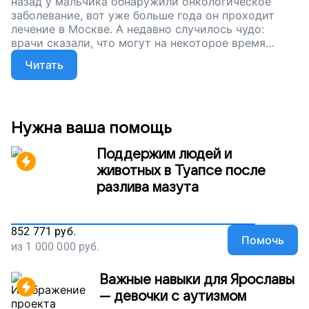
назад у мальчика обнаружили онкологическое
заболевание, вот уже больше года он проходит
лечение в Москве. А недавно случилось чудо:
врачи сказали, что могут на некоторое время
отпустить его домой. Друзья, сейчас наш сбор на
Читать
билеты для детей, которые противостоят раку,
продолжается. Поможем им оказаться дома.
Нужна ваша помощь
Поддержим людей и
животных в Туапсе после
разлива мазута
852 771
руб.
Помочь
из
1 000 000
руб.
Важные навыки для Ярославы
— девочки с аутизмом