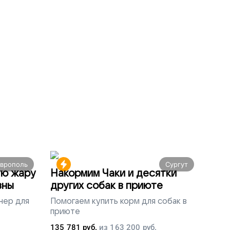
аврополь
Сургут
ую жару
Накормим Чаки и десятки
вны
других собак в приюте
нер для
Помогаем
купить корм для собак в
приюте
135 781
руб.
из
163 200
руб.