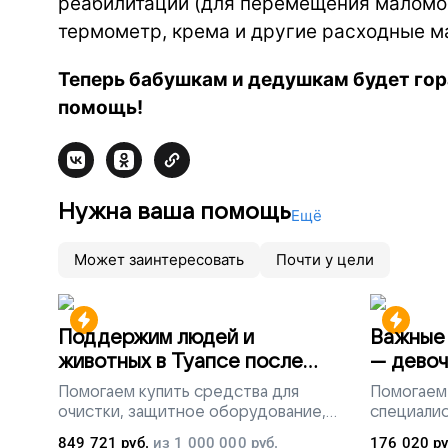
реабилитации (для перемещения маломо
термометр, крема и другие расходные м
Теперь бабушкам и дедушкам будет гор
помощь!
Нужна ваша помощь
Ещё
Может заинтересовать
Почти у цели
Поддержим людей и
Важные 
животных в Туапсе после
— девоч
разлива мазута
Помогаем
купить средства для
Помогаем
очистки, защитное оборудование,
специалис
лекарства, корм и предметы первой
849 721
руб.
из
1 000 000
руб.
176 020
ру