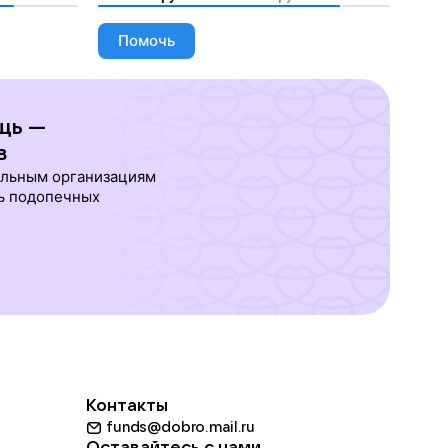
Помочь
щь —
в
ельным организациям
ь подопечных
Контакты
funds@dobro.mail.ru