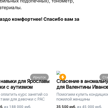
бильных подопечных), тонометр,
атериалы.
аздо комфортнее! Спасибо вам за
Иркутск
Ст
навыки для Ярославы
Спасение в аномальн
ки с аутизмом
для Валентины Ивано
оплатить курс занятий со
Помогаем
купить кондицио
тами для девочки с РАС
пожилой женщины
б.
из
188 000
руб.
35 500
руб.
из
45 000
руб.