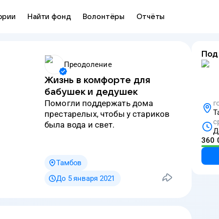
ории
Найти фонд
Волонтёры
Отчёты
Под
Преодоление
Жизнь в комфорте для
бабушек и дедушек
Помогли поддержать дома
г
Т
престарелых, чтобы у стариков
с
была вода и свет.
Д
360 
Тамбов
До 5 января 2021